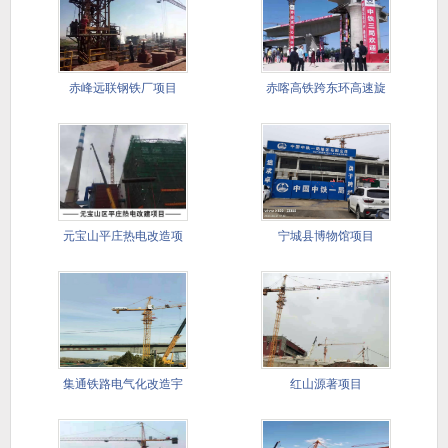
赤峰远联钢铁厂项目
赤喀高铁跨东环高速旋
转大桥项
元宝山平庄热电改造项
宁城县博物馆项目
目
集通铁路电气化改造宇
红山源著项目
宙地项目